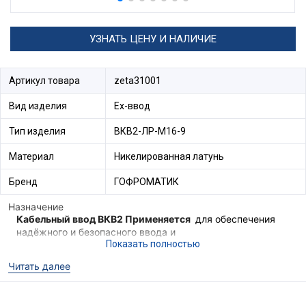
УЗНАТЬ ЦЕНУ И НАЛИЧИЕ
Артикул товара
zeta31001
Вид изделия
Ех-ввод
Тип изделия
ВКВ2-ЛР-М16-9
Материал
Никелированная латунь
Бренд
ГОФРОМАТИК
Назначение
Кабельный ввод ВКВ2 Применяется
для обеспечения
надёжного и безопасного ввода и
фиксации
небронированного кабеля
, в корпус
электротехнического устройства, электрооборудования
Читать далее
II группы в местах (кроме подземных выработок шахт и
их наземных строений), опасных по взрывоопасным
газовым средам.