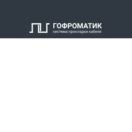
6. Оконцеватель металлорукава
7. Уплотнитель металлорукава
8. Накидная гайка
КАТАЛОГ
СПК ГОФРОМАТИК
РЕШЕНИЯ
СТАТЬ ДИЛЕРОМ
СКАЧАТЬ КАТАЛОГ
Звонки для регионов бесплатно
+7 (800) 777-34-21