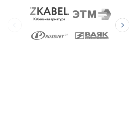
для
Ex-вводов типа ВКВ2МР-[Х]Р
– из масло-
бензостойкой резины МБС;
для
Ex-вводов типа ВКВ2МР-[Х]С
– из
термостойкой силиконовой резины.
Ex-вводы типа ВКВ2МР
изготавливаются с
метрической резьбой М по ГОСТ 24705-2004, с
цилиндрической трубной резьбой «G» по ГОСТ 6357-
81 и с конической резьбой К по ГОСТ 6111-52 В
конструкции Ex-вводов типа ВКВ2ТН предусмотрена
специальная заглушка для поддержания
необходимого уровня взрывозащиты и высокой
степени защиты IP68 оборудования до момента
монтажа кабеля через Ex-ввод.