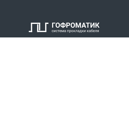
6. Оконцеватель металлорукава
7. Уплотнитель металлорукава
8. Накидная гайка
КАТАЛОГ
СПК ГОФРОМАТИК
РЕШЕНИЯ
СТАТЬ ДИЛЕРОМ
СКАЧАТЬ КАТАЛОГ
Звонки для регионов бесплатно
+7 (800) 777-34-21