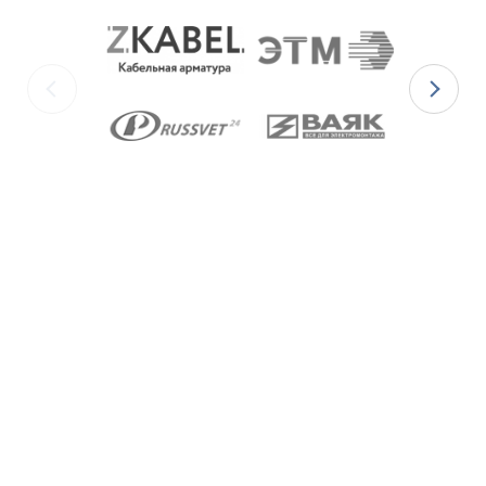
для
Ex-вводов типа ВКВ2МР-[Х]Р
– из масло-
бензостойкой резины МБС;
для
Ex-вводов типа ВКВ2МР-[Х]С
– из
термостойкой силиконовой резины.
Ex-вводы типа ВКВ2МР
изготавливаются с
метрической резьбой М по ГОСТ 24705-2004, с
цилиндрической трубной резьбой «G» по ГОСТ 6357-
81 и с конической резьбой К по ГОСТ 6111-52 В
конструкции Ex-вводов типа ВКВ2ТН предусмотрена
специальная заглушка для поддержания
необходимого уровня взрывозащиты и высокой
степени защиты IP68 оборудования до момента
монтажа кабеля через Ex-ввод.