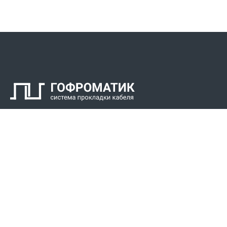
Контакты
СПК Гоф
Прокладка 
Звонки для регионов бесплатно
Прокладка к
+7 (800) 777-34-21
Прокладка 
Москва / Новосибирск, Пн-Пт: с 8:00 до 17:00
+7 (383) 308-72-36
+7 (495) 666-23-38
Реквизиты
Решени