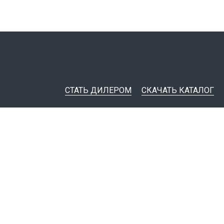
СТАТЬ ДИЛЕРОМ
СКАЧАТЬ КАТАЛОГ
ительная документация
ные инструменты
я импорта товаров
тировщикам
IM-модели
Политика конфиденциальности