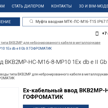
АМ
СТАТЬ ДИЛЕРОМ
КОНТАКТЫ
3D И BIM-МОД
ШЕНИЕ
+7 
 типа ВКВ2МР для небронированного кабеля в металлорукаве
0 1Ex db e II Gb X ГОФРОМАТИК
д ВКВ2МР-НС-М16-8-МР10 1Ex db e II G
вводы типа ВКВ2МР для небронированного кабеля в металлорукав
ОФРОМАТИК
Ех-кабельный ввод ВКВ2МР-НС
ГОФРОМАТИК