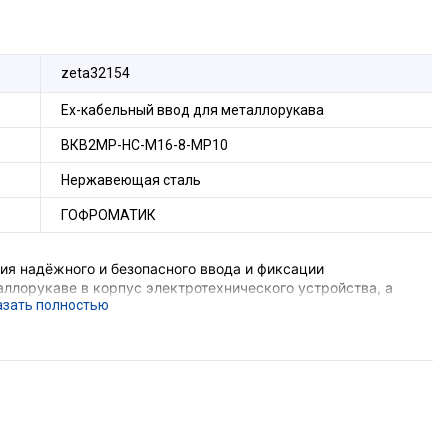
zeta32154
Ех-кабельный ввод для металлорукава
ВКВ2МР-НС-М16-8-МР10
Нержавеющая сталь
ГОФРОМАТИК
я надёжного и безопасного ввода и фиксации
ллорукаве в корпус электротехнического устройства, а
 соединения металлорукава и металлической оболочки
е подземных выработок шахт и их наземных строений),
вающего устройства, функцию поддержания
ния, функцию герметизации оборудования в месте ввода
орудования с безрезьбовым отверстием потребуется