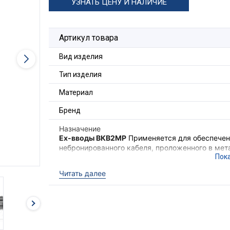
УЗНАТЬ ЦЕНУ И НАЛИЧИЕ
Артикул товара
Вид изделия
Тип изделия
Материал
Бренд
Назначение
Ex-вводы ВКВ2МР
Применяется для обеспечени
небронированного кабеля, проложенного в мета
также обеспечения надёжного электрического
электрооборудования II группы в местах (кром
Читать далее
опасных по взрывоопасным газовым средам.
Ex-вводы ВКВ2МР
выполняют функцию удержи
необходимого уровня взрывозащиты оборудова
кабеля с высокой степенью защиты
IP68
.
Для фиксации кабельного ввода в корпусе об