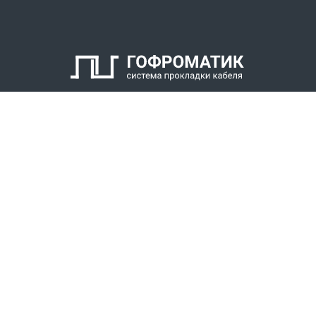
6. Оконцеватель металлорукава
7. Уплотнитель металлорукава
8. Накидная гайка
КАТАЛОГ
СПК ГОФРОМАТИК
РЕШЕНИЯ
СТАТЬ ДИЛЕРОМ
СКАЧАТЬ КАТАЛОГ
Звонки для регионов бесплатно
+7 (800) 777-34-21