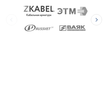
для
Ex-вводов типа ВКВ2МР-[Х]Р
– из масло-
бензостойкой резины МБС;
для
Ex-вводов типа ВКВ2МР-[Х]С
– из
термостойкой силиконовой резины.
Ex-вводы типа ВКВ2МР
изготавливаются с
метрической резьбой М по ГОСТ 24705-2004, с
цилиндрической трубной резьбой «G» по ГОСТ 6357-
81 и с конической резьбой К по ГОСТ 6111-52 В
конструкции Ex-вводов типа ВКВ2ТН предусмотрена
специальная заглушка для поддержания
необходимого уровня взрывозащиты и высокой
степени защиты IP68 оборудования до момента
монтажа кабеля через Ex-ввод.