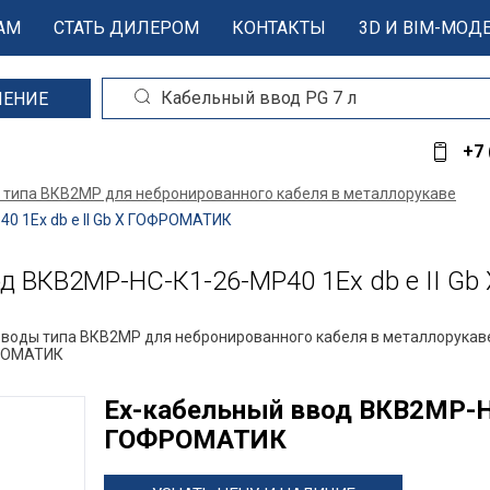
АМ
СТАТЬ ДИЛЕРОМ
КОНТАКТЫ
3D И BIM-МОД
ШЕНИЕ
+7 
 типа ВКВ2МР для небронированного кабеля в металлорукаве
 1Ex db e II Gb X ГОФРОМАТИК
 ВКВ2МР-НС-К1-26-МР40 1Ex db e II G
вводы типа ВКВ2МР для небронированного кабеля в металлорукав
ФРОМАТИК
Ех-кабельный ввод ВКВ2МР-НС
ГОФРОМАТИК