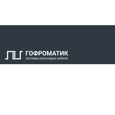
Контакты
СПК Гоф
Прокладка 
Звонки для регионов бесплатно
Прокладка к
+7 (800) 777-34-21
Прокладка 
Москва / Новосибирск, Пн-Пт: с 8:00 до 17:00
+7 (383) 308-72-36
+7 (495) 666-23-38