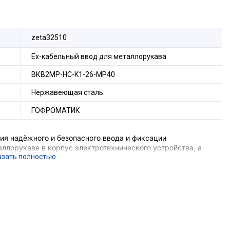
zeta32510
Ех-кабельный ввод для металлорукава
ВКВ2МР-НС-K1-26-МР40
Нержавеющая сталь
ГОФРОМАТИК
я надёжного и безопасного ввода и фиксации
ллорукаве в корпус электротехнического устройства, а
 соединения металлорукава и металлической оболочки
е подземных выработок шахт и их наземных строений),
вающего устройства, функцию поддержания
ния, функцию герметизации оборудования в месте ввода
орудования с безрезьбовым отверстием потребуется