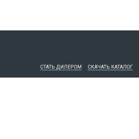
СТАТЬ ДИЛЕРОМ
СКАЧАТЬ КАТАЛОГ
ительная документация
ные инструменты
я импорта товаров
тировщикам
IM-модели