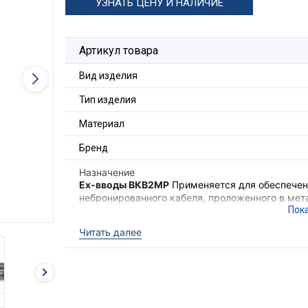
УЗНАТЬ ЦЕНУ И НАЛИЧИЕ
Артикул товара
Вид изделия
Тип изделия
Материал
Бренд
Назначение
Ex-вводы ВКВ2МР
Применяется для обеспечени
небронированного кабеля, проложенного в мета
также обеспечения надёжного электрического
электрооборудования II группы в местах (кром
Читать далее
опасных по взрывоопасным газовым средам.
Ex-вводы ВКВ2МР
выполняют функцию удержи
необходимого уровня взрывозащиты оборудова
кабеля с высокой степенью защиты
IP68
.
Для фиксации кабельного ввода в корпусе об