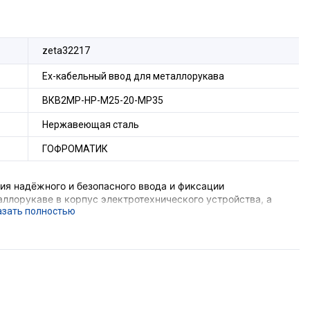
zeta32217
Ех-кабельный ввод для металлорукава
ВКВ2МР-НР-М25-20-МР35
Нержавеющая сталь
ГОФРОМАТИК
я надёжного и безопасного ввода и фиксации
ллорукаве в корпус электротехнического устройства, а
 соединения металлорукава и металлической оболочки
е подземных выработок шахт и их наземных строений),
вающего устройства, функцию поддержания
ния, функцию герметизации оборудования в месте ввода
орудования с безрезьбовым отверстием потребуется