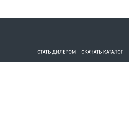
СТАТЬ ДИЛЕРОМ
СКАЧАТЬ КАТАЛОГ
ительная документация
ные инструменты
я импорта товаров
тировщикам
IM-модели
Политика конфиденциальности