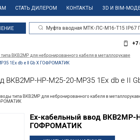
АМ
СТАТЬ ДИЛЕРОМ
КОНТАКТЫ
3D И BIM-МОД
ШЕНИЕ
+7 
 типа ВКВ2МР для небронированного кабеля в металлорукаве
35 1Ex db e II Gb X ГОФРОМАТИК
д ВКВ2МР-НР-М25-20-МР35 1Ex db e II 
вводы типа ВКВ2МР для небронированного кабеля в металлорукав
ГОФРОМАТИК
Ех-кабельный ввод ВКВ2МР-НР
ГОФРОМАТИК