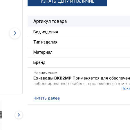
УЗНАТЬ ЦЕНУ И НАЛИЧИЕ
Артикул товара
Вид изделия
Тип изделия
Материал
Бренд
Назначение
Ex-вводы ВКВ2МР
Применяется для обеспечени
небронированного кабеля, проложенного в мета
также обеспечения надёжного электрического
электрооборудования II группы в местах (кром
Читать далее
опасных по взрывоопасным газовым средам.
Ex-вводы ВКВ2МР
выполняют функцию удержи
необходимого уровня взрывозащиты оборудова
кабеля с высокой степенью защиты
IP68
.
Для фиксации кабельного ввода в корпусе об