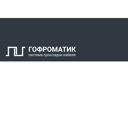
Контакты
СПК Гоф
Прокладка 
Звонки для регионов бесплатно
Прокладка к
+7 (800) 777-34-21
Прокладка 
Москва / Новосибирск, Пн-Пт: с 8:00 до 17:00
+7 (383) 308-72-36
+7 (495) 666-23-38
Реквизиты
Решени