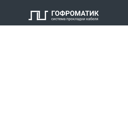
КАТАЛОГ
СПК ГОФРОМАТИК
РЕШЕНИЯ
СТАТЬ ДИЛЕРОМ
СКАЧАТЬ КАТАЛОГ
Звонки для регионов бесплатно
+7 (800) 777-34-21
Москва / Новосибирск, Пн-Пт: с 8:00 до 17:00
+7 (383) 308-72-36
+7 (495) 666-23-38