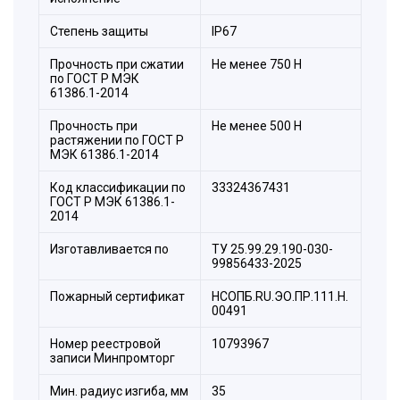
Степень защиты
IP67
Прочность при сжатии
Не менее 750 H
по ГОСТ Р МЭК
61386.1-2014
Прочность при
Не менее 500 Н
растяжении по ГОСТ Р
МЭК 61386.1-2014
Код классификации по
33324367431
ГОСТ Р МЭК 61386.1-
2014
Изготавливается по
ТУ 25.99.29.190-030-
99856433-2025
Пожарный сертификат
НСОПБ.RU.ЭО.ПР.111.Н.
00491
Номер реестровой
10793967
записи Минпромторг
Мин. радиус изгиба, мм
35