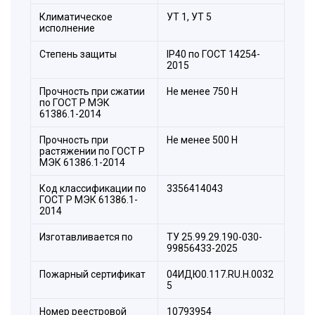
Климатическое
УТ 1, УТ 5
исполнение
Степень защиты
IP40 по ГОСТ 14254-
2015
Прочность при сжатии
Не менее 750 H
по ГОСТ Р МЭК
61386.1-2014
Прочность при
Не менее 500 Н
растяжении по ГОСТ Р
МЭК 61386.1-2014
Код классификации по
3356414043
ГОСТ Р МЭК 61386.1-
2014
Изготавливается по
ТУ 25.99.29.190-030-
99856433-2025
Пожарный сертификат
04ИДЮ0.117.RU.H.0032
5
Номер реестровой
10793954