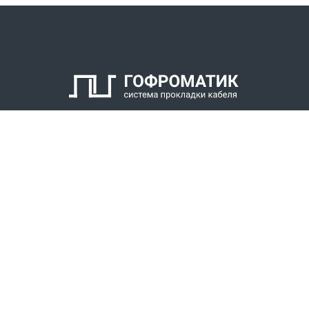
2. Кабельный уплотнитель
3. Заглушка
4. Антифрикционное кольцо
5. Нажимной штуцер
6. Оконцеватель металлорукава
7. Уплотнитель металлорукава
8. Накидная гайка
КАТАЛОГ
СПК ГОФРОМАТИК
РЕШЕНИЯ
СТАТЬ ДИЛЕРОМ
СКАЧАТЬ КАТАЛОГ
Звонки для регионов бесплатно