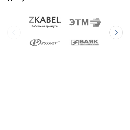
ГОСТ 5632-2014.
Ex-кабельные вводы типа ВКВ2МР
изготавливаются с уплотнительными
элементами из двух материалов:
для
Ex-вводов типа ВКВ2МР-[Х]Р
– из
масло-бензостойкой резины МБС;
для
Ex-вводов типа ВКВ2МР-[Х]С
– из
термостойкой силиконовой резины.
Ex-вводы типа ВКВ2МР
изготавливаются с
метрической резьбой М по ГОСТ 24705-2004,
с цилиндрической трубной резьбой «G» по
ГОСТ 6357-81 и с конической резьбой К по
ГОСТ 6111-52 В конструкции Ex-вводов типа
ВКВ2ТН предусмотрена специальная заглушка
для поддержания необходимого уровня
взрывозащиты и высокой степени защиты IP68
оборудования до момента монтажа кабеля
через Ex-ввод.