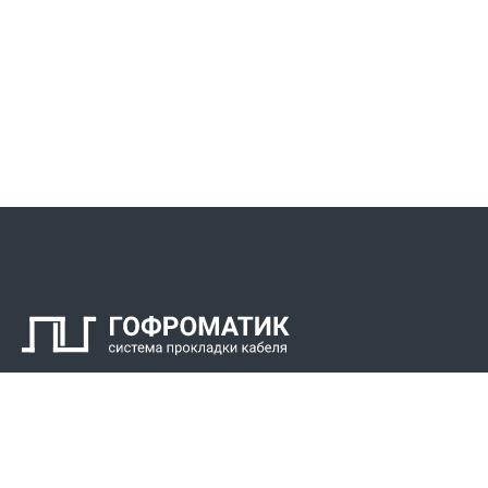
Контакты
СПК Гоф
Прокладка 
Звонки для регионов бесплатно
Прокладка к
+7 (800) 777-34-21