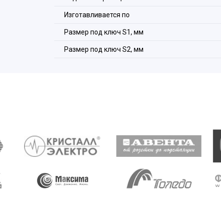
Изготавливается по
Размер под ключ S1, мм
Состав комплекта:
Размер под ключ S2, мм
1. Корпус.
2. Уплотнитель трубы.
3. Антифрикционное кольцо.
4. Цанговое зажимное кольцо.
5. Накидная гайка.