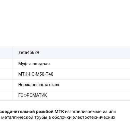
zeta45629
Муфта вводная
МТК-НС-М50-Т40
Нержавеющая сталь
ГОФРОМАТИК
исоединительной резьбой МТК
изготавливаемые из или
 металлической трубы в оболочки электротехнических
 -
IP 67
. Фиксация трубы обеспечивается цанговым