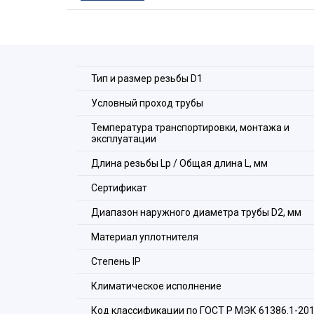
зажимом. Муфты МТК изготавливаются с метри
Муфты МТК устойчивы к воздействию кислот, щ
антифризам, растворам солей. Возможна экспл
Расшифровка обозначения элемен
Тип и размер резьбы D1
Условный проход трубы
Температура транспортировки, монтажа и
эксплуатации
Длина резьбы Lp / Общая длина L, мм
Сертификат
Диапазон наружного диаметра трубы D2, мм
Материал уплотнителя
Стeпень IP
Климатическое исполнение
Код классификации по ГОСТ Р МЭК 61386.1-20