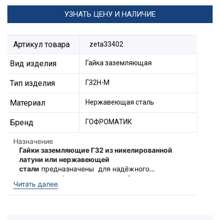
УЗНАТЬ ЦЕНУ И НАЛИЧИЕ
Артикул товара
zeta33402
Вид изделия
Гайка заземляющая
Тип изделия
ГЗ2Н-М
Материал
Нержавеющая сталь
Бренд
ГОФРОМАТИК
Назначение
Гайки заземляющие ГЗ2 из никелированной
латуни или нержавеющей
стали
предназначены для надёжного
соединения фитингов или устройств вводимых
Рекомендованы к использованию с
Читать далее
в электротехнические оболочки (ящики, щиты
фитингами типа МВН и МТК из
управления, коробки). Гайки ГЗ2, за счёт
никелированной латуни.
острых зубцов создают надёжный
электрический контакт между соединителем и