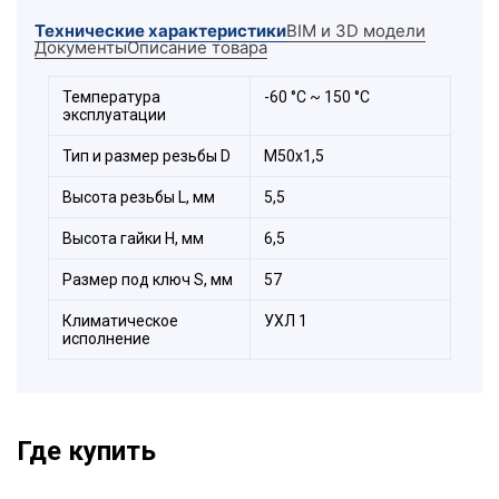
корпусом электрооборудования. Имеют
Технические характеристики
BIM и 3D модели
эстетичный внешний вид и стандартный
Документы
Описание товара
размер под ключ. Изготавливаются с
метрической "
М
", трубной "
G
" и резьбой
PG
на
выбор заказчика.
Температура
-60 °С ~ 150 °С
эксплуатации
Тип и размер резьбы D
М50х1,5
Высота резьбы L, мм
5,5
Высота гайки H, мм
6,5
Размер под ключ S, мм
57
Климатическое
УХЛ 1
исполнение
Где купить