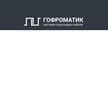
КАТАЛОГ
СПК ГОФРОМАТИК
РЕШЕНИЯ
СТАТЬ ДИЛЕРОМ
СКАЧАТЬ КАТАЛОГ
Звонки для регионов бесплатно
+7 (800) 777-34-21