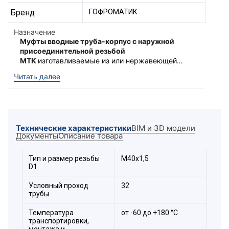
Бренд
ГОФРОМАТИК
Назначение
Муфты вводные труба-корпус с наружной
присоединительной резьбой
МТК
изготавливаемые из или нержавеющей
стали, предназначены для ввода
Муфты обладают повышенной степенью
Читать далее
металлической трубы в оболочки
защиты -
IP 67
. Фиксация трубы
электротехнических устройств (корпуса,
обеспечивается цанговым зажимом. Муфты
ящики, коробки).
МТК изготавливаются с метрической «
М
»,
Муфты МТК устойчивы к воздействию кислот,
цилиндрической «
G
» в соответствии с ГОСТ.
щелочей, морскому климату, фенолам,
Технические характеристики
BIM и 3D модели
спиртам, фреонам, антифризам, растворам
Документы
Описание товара
солей. Возможна эксплуатация в солёной
морской и пресной воде.
Расшифровка обозначения
Тип и размер резьбы
М40х1,5
D1
элемента:
Условный проход
32
трубы
Температура
от -60 до +180 °С
транспортировки,
монтажа и