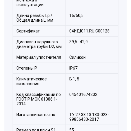
эксплуатации
Длина резьбы Lp /
16/50,5
Общая длина L, мм
Сертификат
04ИДЮ11.RU.С00128
Диапазон наружного
39,5…42,9
диаметра трубы D2, мм
Материал уплотнителя
Силикон
Стeпень IP
IP67
Климатическое
B 1, 5
исполнение
Состав комплекта:
Код классификации по
045401674202
1. Корпус.
ГОСТ Р МЭК 61386.1-
2. Уплотнитель трубы.
2014
3. Антифрикционное кольцо.
Изготавливается по
ТУ 27.33.13.130-023-
4. Цанговое зажимное кольцо.
99856433-2017
5. Накидная гайка.
Размер под ключ S1,
55