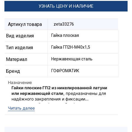
УЗНАТЬ ЦЕНУ И НАЛИЧИЕ
Артикул товара
zeta33276
Вид изделия
Гайка плоская
Тип изделия
Гайка ГП2Н-М40х1,5
Материал
Нержавеющая сталь
Бренд
ГОФРОМАТИК
Назначение
Гайки плоские ГП2 из никелированной латуни
или нержавеющей стали
, предназначены для
надёжного закрепления и фиксации
закрепляемой муфты, трубы, фитингов или
Рекомендованы к использованию с
Читать далее
устройств вводимых в электротехнические
фитингами типа МВН и МТК, а также
оболочки (ящики, щиты управления, коробки).
взрывозащищенных кабельных вводов из
Имеют эстетичный внешний вид и стандартный
никелированной латуни.
размер под ключ. Изготавливаются с