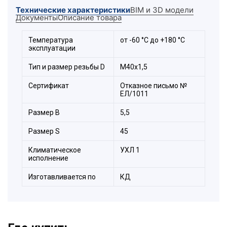
метрической "
М
", трубной "
G
" и резьбой "
PG
"
Технические характеристики
BIM и 3D модели
на выбор заказчика.
Документы
Описание товара
Температура
от -60 °С до +180 °С
эксплуатации
Тип и размер резьбы D
М40х1,5
Сертификат
Отказное письмо №
ЕЛ/1011
Размер В
5,5
Размер S
45
Климатическое
УХЛ 1
исполнение
Изготавливается по
КД