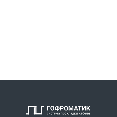
Состав комплекта:
Корпус
Кабельный уплотнитель
Заглушка
Антифрикционное кольцо
Нажимной штуцер с внутренней резьбой