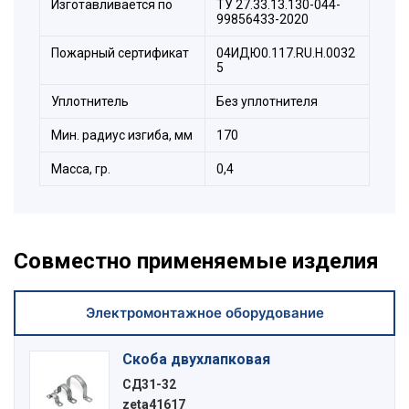
Изготавливается по
ТУ 27.33.13.130-044-
99856433-2020
Пожарный сертификат
04ИДЮ0.117.RU.H.0032
5
Уплотнитель
Без уплотнителя
Мин. радиус изгиба, мм
170
Масса, гр.
0,4
Совместно применяемые изделия
Электромонтажное оборудование
Скоба двухлапковая
СД31-32
zeta41617