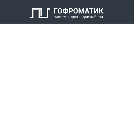
КАТАЛОГ
СПК ГОФРОМАТИК
РЕШЕНИЯ
СТАТЬ ДИЛЕРОМ
СКАЧАТЬ КАТАЛОГ
Звонки для регионов бесплатно
+7 (800) 777-34-21
Москва / Новосибирск, Пн-Пт: с 8:00 до 17:00
+7 (383) 308-72-36
+7 (495) 666-23-38