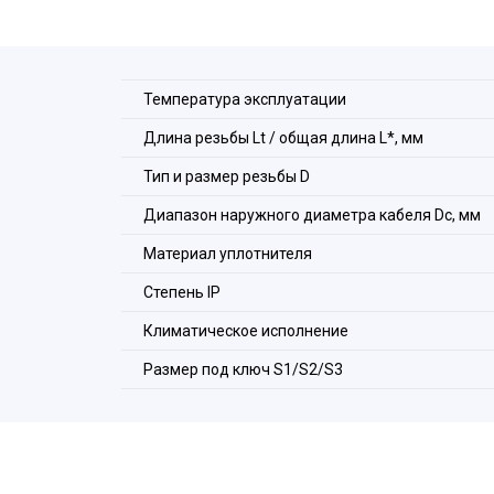
1. Гайка плоская.
2. Уплотнение присоединительной резьбы.
3. Корпус.
4. Уплотнение кабеля.
Температура эксплуатации
5. Заглушка.
6. Накидная гайка.
Длина резьбы Lt / общая длина L*, мм
Тип и размер резьбы D
Диапазон наружного диаметра кабеля Dc, мм
Материал уплотнителя
Степeнь IP
Климатическое исполнение
Размер под ключ S1/S2/S3