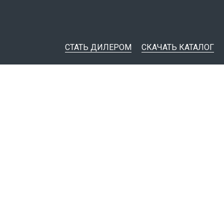
СТАТЬ ДИЛЕРОМ
СКАЧАТЬ КАТАЛОГ
ительная документация
ные инструменты
я импорта товаров
тировщикам
IM-модели
Политика конфиденциальности
© 1999 - 2026
Завод электротехнической арматуры