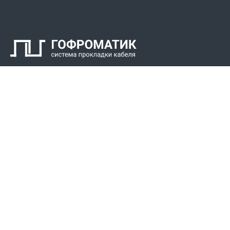
Контакты
СПК Гоф
Прокладка 
Звонки для регионов бесплатно
Прокладка к
+7 (800) 777-34-21
Прокладка 
Москва / Новосибирск, Пн-Пт: с 8:00 до 17:00
+7 (383) 308-72-36
+7 (495) 666-23-38
Реквизиты
Решени
Р/С 40702810307000034219
Для Крайнег
Сибирский филиал АО «Райффайзенбанк»
Для пищево
БИК 045004799
Для химиче