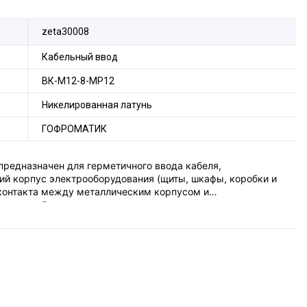
zeta30008
Кабельный ввод
ВК-М12-8-МР12
Никелированная латунь
ГОФРОМАТИК
предназначен для герметичного ввода кабеля,
ий корпус электрооборудования (щиты, шкафы, коробки и
 контакта между металлическим корпусом и
вил устройства электроустановок.
а резиновая заглушка, предназначенная для обеспечения
вода кабеля в металлорукаве в корпус
онтакта между металлорукавом и корпусом
76 Правил устройства электроустановок, конструкцией
ь надёжных электрических соединений конструктивных
имная муфта – штуцер – эквипотенциальная гайка –
авляет собой симбиоз двух устройств: латунного