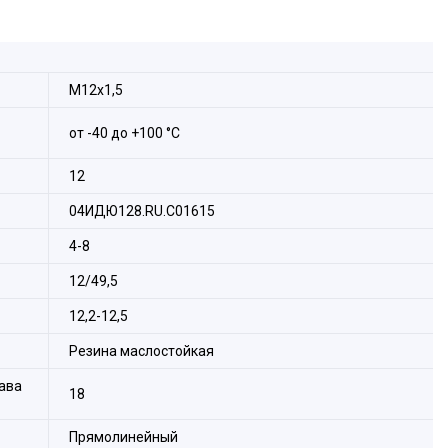
-М(РКн)
М12х1,5
от -40 до +100 °С
12
04ИДЮ128.RU.С01615
4-8
12/49,5
12,2-12,5
Резина маслостойкая
ава
18
Прямолинейный