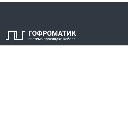
Контакты
СПК Гоф
Прокладка 
Звонки для регионов бесплатно
Прокладка к
+7 (800) 777-34-21
Прокладка 
Москва / Новосибирск, Пн-Пт: с 8:00 до 17:00
+7 (383) 308-72-36
+7 (495) 666-23-38
Реквизиты
Решени
Р/С 40702810307000034219
Для Крайнег
Сибирский филиал АО «Райффайзенбанк»
Для пищево