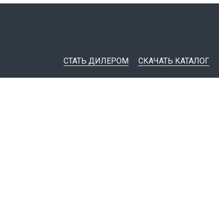
СТАТЬ ДИЛЕРОМ
СКАЧАТЬ КАТАЛОГ
ительная документация
ные инструменты
я импорта товаров
тировщикам
IM-модели
Политика конфиденциальности
© 1999 - 2026
Завод электротехнической арматуры