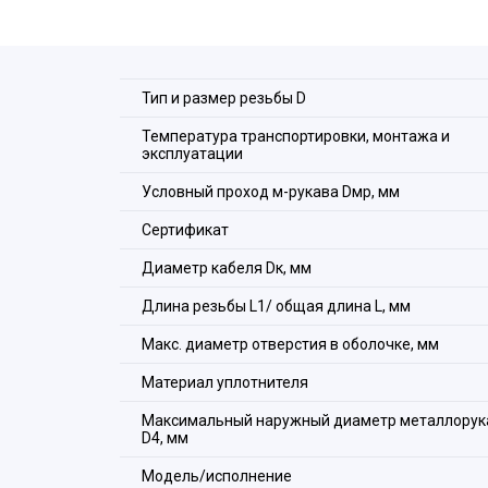
корпус.
кабельного ввода серии М и муфты вводной МВ
Тип и размер резьбы D
Температура транспортировки, монтажа и
эксплуатации
Условный проход м-рукава Dмр, мм
Сертификат
Диаметр кабеля Dк, мм
Длина резьбы L1/ общая длина L, мм
Макс. диаметр отверстия в оболочке, мм
Материал уплотнителя
Максимальный наружный диаметр металлорук
D4, мм
Модель/исполнение