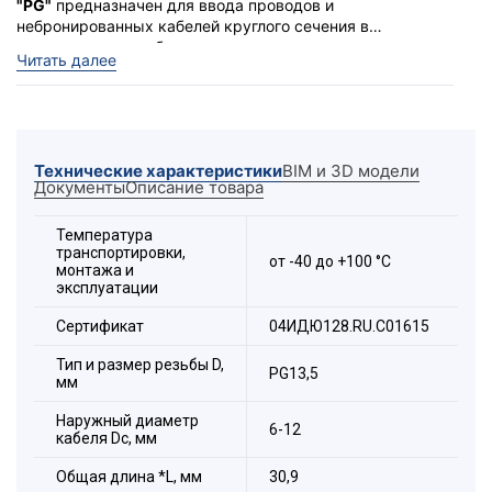
"PG"
предназначен для ввода проводов и
небронированных кабелей круглого сечения в
электрощитовое оборудование с целью защиты
Читать далее
проводников от механического повреждения и
защиты самой сборки от проникновения пыли и влаги
в месте ввода.
Кабельный ввод PG имеет степень защиты IP 66 /
IP67 / IP68.
Технические характеристики
BIM и 3D модели
Присоединительная резьба PG выполнена в
Документы
Описание товара
соответствии с немецким стандартом DIN 40430.
Температура
транспортировки,
от -40 до +100 °С
монтажа и
Состав комплекта:
эксплуатации
Гайка,
Сертификат
04ИДЮ128.RU.С01615
Уплотнительное кольцо,
Корпус,
Тип и размер резьбы D,
PG13,5
мм
Резиновая уплотнительная втулка,
Пластиковая зажимная втулка,
Наружный диаметр
6-12
кабеля Dc, мм
Защитная заглушка-пыльник,
Накидная гайка.
Общая длина *L, мм
30,9