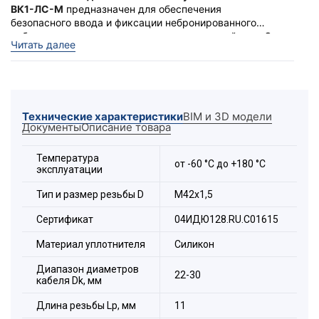
ВК1-ЛС-М
предназначен для обеспечения
безопасного ввода и фиксации небронированного
кабеля в корпус электротехнического устройства. С
Ввод выполняет функцию удерживающего
Читать далее
широким температурным диапазоном эксплуатации
устройства и функцию поддержания заявленной
от -60 до +150 °С
степени защиты оболочки по IP.
Технические характеристики
BIM и 3D модели
Документы
Описание товара
Температура
от -60 °С до +180 °С
эксплуатации
Тип и размер резьбы D
М42х1,5
Сертификат
04ИДЮ128.RU.С01615
Материал уплотнителя
Силикон
Диапазон диаметров
22-30
Состав комплекта:
кабеля Dk, мм
Гайка
Длина резьбы Lр, мм
11
Уплотнитель силиконовый