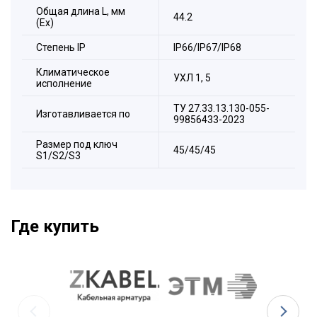
Общая длина L, мм
Корпус
44.2
(Ex)
Уплотнитель силиконовый
Степeнь IP
IP66/IP67/IP68
Заглушка
Накидная гайка
Климатическое
УХЛ 1, 5
исполнение
ТУ 27.33.13.130-055-
Изготавливается по
99856433-2023
Размер под ключ
45/45/45
S1/S2/S3
Где купить