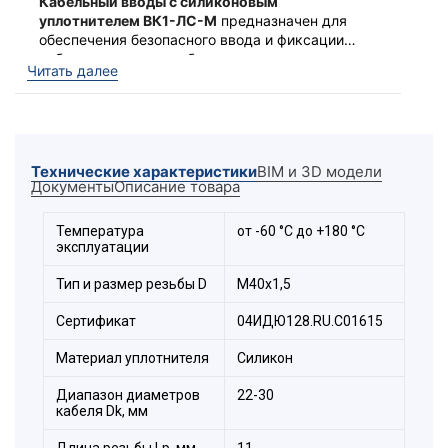
Кабельный вводы с силиконовым
уплотнителем ВК1-ЛС-М
предназначен для
обеспечения безопасного ввода и фиксации
небронированного кабеля в корпус
Ввод выполняет функцию удерживающего
Читать далее
электротехнического устройства. С широким
устройства и функцию поддержания
температурным диапазоном эксплуатации от
заявленной степени защиты оболочки по IP.
-60 до +150 °С
Технические характеристики
BIM и 3D модели
Документы
Описание товара
Температура
от -60 °С до +180 °С
эксплуатации
Тип и размер резьбы D
М40х1,5
Сертификат
04ИДЮ128.RU.С01615
Материал уплотнителя
Силикон
Диапазон диаметров
22-30
Состав комплекта:
кабеля Dk, мм
Гайка
Длина резьбы Lр, мм
11