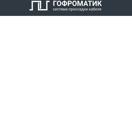
КАТАЛОГ
СПК ГОФРОМАТИК
РЕШЕНИЯ
СТАТЬ ДИЛЕРОМ
СКАЧАТЬ КАТАЛОГ
Звонки для регионов бесплатно
+7 (800) 777-34-21
Москва / Новосибирск, Пн-Пт: с 8:00 до 17:00
+7 (383) 308-72-36
+7 (495) 666-23-38