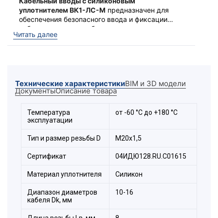
Кабельный вводы с силиконовым
уплотнителем ВК1-ЛС-М
предназначен для
обеспечения безопасного ввода и фиксации
небронированного кабеля в корпус
Ввод выполняет функцию удерживающего
Читать далее
электротехнического устройства. С широким
устройства и функцию поддержания
температурным диапазоном эксплуатации от
заявленной степени защиты оболочки по IP.
-60 до +150 °С
Технические характеристики
BIM и 3D модели
Документы
Описание товара
Температура
от -60 °С до +180 °С
эксплуатации
Тип и размер резьбы D
М20х1,5
Сертификат
04ИДЮ128.RU.С01615
Материал уплотнителя
Силикон
Диапазон диаметров
10-16
Состав комплекта:
кабеля Dk, мм
Гайка
Длина резьбы Lр, мм
8