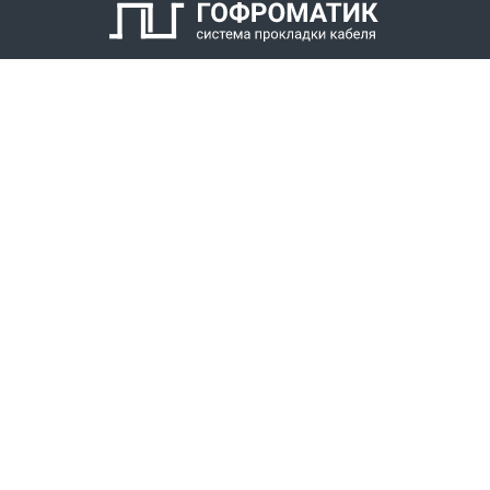
КАТАЛОГ
СПК ГОФРОМАТИК
РЕШЕНИЯ
СТАТЬ ДИЛЕРОМ
СКАЧАТЬ КАТАЛОГ
Звонки для регионов бесплатно
+7 (800) 777-34-21
Москва / Новосибирск, Пн-Пт: с 8:00 до 17:00
+7 (383) 308-72-36
+7 (495) 666-23-38