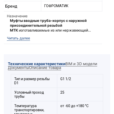
Бренд
ГОФРОМАТИК
Назначение
Муфты вводные труба-корпус с наружной
присоединительной резьбой
МТК
изготавливаемые из или нержавеющей
стали, предназначены для ввода
Муфты обладают повышенной степенью
Читать далее
металлической трубы в оболочки
защиты -
IP 67
. Фиксация трубы
электротехнических устройств (корпуса,
обеспечивается цанговым зажимом. Муфты
ящики, коробки).
МТК изготавливаются с метрической «
М
»,
Муфты МТК устойчивы к воздействию кислот,
цилиндрической «
G
» в соответствии с ГОСТ.
щелочей, морскому климату, фенолам,
Технические характеристики
BIM и 3D модели
спиртам, фреонам, антифризам, растворам
Документы
Описание товара
солей. Возможна эксплуатация в солёной
морской и пресной воде.
Расшифровка обозначения
Тип и размер резьбы
G1 1/2
D1
элемента:
Условный проход
25
трубы
Температура
от -60 до +180 °С
транспортировки,
монтажа и