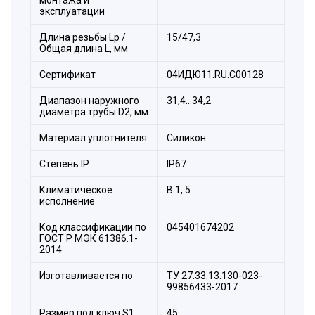
эксплуатации
Длина резьбы Lp /
15/47,3
Общая длина L, мм
Сертификат
04ИДЮ11.RU.С00128
Диапазон наружного
31,4…34,2
диаметра трубы D2, мм
Материал уплотнителя
Силикон
Стeпень IP
IP67
Климатическое
B 1, 5
исполнение
Состав комплекта:
Код классификации по
045401674202
1. Корпус.
ГОСТ Р МЭК 61386.1-
2. Уплотнитель трубы.
2014
3. Антифрикционное кольцо.
Изготавливается по
ТУ 27.33.13.130-023-
4. Цанговое зажимное кольцо.
99856433-2017
5. Накидная гайка.
Размер под ключ S1,
45