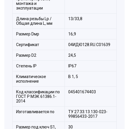
монтажа и
эксплуатации
Длина резьбы Lp /
13/33,8
Общая длина L, мм
Размер Dмр
16,9
Сертификат
04ИДЮ128.RU.С01639
Размер D2
24,5
Стeпень IP
IP67
Климатическое
B 1, 5
исполнение
Код классификации по
045401674403
ГОСТ Р МЭК 61386.1-
2014
Состав комплекта:
Изготавливается по
ТУ 27.33.13.130-023-
1. Корпус.
99856433-2017
2. Оконцеватель металлорукава.
Размер под ключ S1,
30