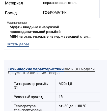
Материал
нержавеющая сталь
Бренд
ГОФРОМАТИК
Назначение
Муфты вводные с наружной
присоединительной резьбой
МВН
изготавливаемые из нержавеющей стали,
предназначены для ввода кабеля
Муфты обладают повышенной степенью
Читать далее
проложенного в металлорукаве при
защиты -
IP 67
. Муфты МВН производятся с
подключении к оболочке
двумя типами наружной присоединительной
электрооборудования.
резьбы: метрическая «
М
» и цилиндрическая
Устойчивы к воздействию фенолам, спиртам,
трубная «
G
» по ГОСТ.
фреонам, антифризам, растворам солей,
Технические характеристики
BIM и 3D модели
перекиси водорода, озона. Возможна
Документы
Описание товара
эксплуатация в солёной морской и пресной
воде.
Расшифровка обозначения
Тип и размер резьбы
М20х1,5
D1
элемента:
Условный проход
18
Температура
от -60 до +180 °С
транспортировки,