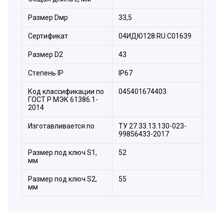
Размер Dмр
33,5
Сертификат
04ИДЮ128.RU.С01639
Размер D2
43
Стeпень IP
IP67
Код классификации по
045401674403
ГОСТ Р МЭК 61386.1-
2014
Изготавливается по
ТУ 27.33.13.130-023-
99856433-2017
Состав комплекта:
Размер под ключ S1,
52
1. Корпус.
мм
2. Оконцеватель металлорукава.
Размер под ключ S2,
55
3. Уплотнитель металлорукава.
мм
4. Накидная гайка.