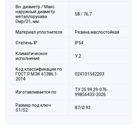
3. Уплотнитель металлорукава.
Вн. диаметр / Макс.
4. Накидная гайка.
наружный диаметр
58 / 76,7
металлорукава
Dмр/D1, мм
Материал уплотнителя
Резина маслостойкая
Стeпень IP
IP54
Климатическое
У 2
исполнение
Код классификации по
ГОСТ Р МЭК 61386.1-
024101542203
2014
ТУ 25.99.29-076-
Изготавливается по
99856433-2026
Размер под ключ
87/Ø 93
S1/S2