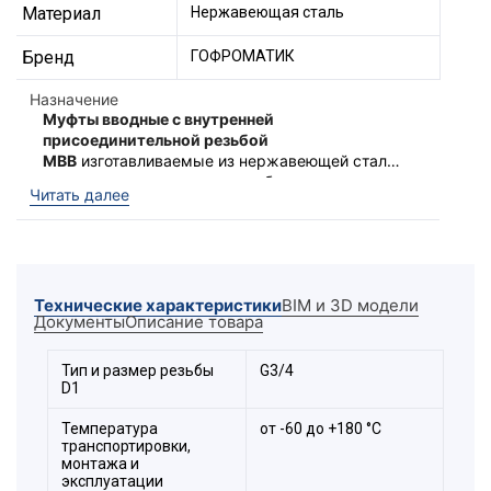
Материал
Нержавеющая сталь
Бренд
ГОФРОМАТИК
Назначение
Муфты вводные с внутренней
присоединительной резьбой
МВВ
изготавливаемые из нержавеющей стали,
предназначены для ввода кабеля
Муфты обладают повышенной степенью
Читать далее
проложенного в металлорукаве при
защиты -
IP 67
. Муфты МВВ могут,
подключении к оболочке
производятся с двумя типами внутренней
электрооборудования.
присоединительной резьбы на выбор:
Устойчивы к фенолам, спиртам, фреонам,
метрическая «
М
» и цилиндрическая трубная
антифризам, растворам солей, перекиси
«
G
» по ГОСТ.
Технические характеристики
BIM и 3D модели
водорода, озона. Возможна эксплуатация в
Документы
Описание товара
солёной морской и пресной воде.
Расшифровка обозначения
Тип и размер резьбы
G3/4
D1
элемента:
Температура
от -60 до +180 °С
транспортировки,
монтажа и
эксплуатации