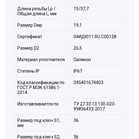
Длина резьбы Lp /
15/37,7
Общая длина L, мм
Размер Dмр
19,1
Сертификат
04ИДЮ11.RU.С00128
Размер D2
26,5
Материал уплотнителя
Силикон
Стeпень IP
IP67
Код классификации по
045401674403
ГОСТ Р МЭК 61386.1-
2014
Изготавливается по
ТУ 27.33.13.130-023-
99856433-2017
Размер под ключ S1,
36
мм
Размер под ключ S2,
36