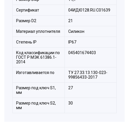
Сертификат
04ИДЮ128.RU.С01639
Размер D2
21
Материал уплотнителя
Силикон
Стeпень IP
IP67
Код классификации по
045401674403
ГОСТ Р МЭК 61386.1-
2014
Изготавливается по
ТУ 27.33.13.130-023-
99856433-2017
Размер под ключ S1,
27
мм
Размер под ключ S2,
30
Состав комплекта:
мм
1. Корпус.
2. Оконцеватель металлорукава.