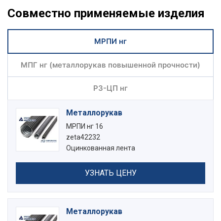
3. Уплотнитель металлорукава.
Совместно применяемые изделия
4. Накидная гайка.
МРПИ нг
МПГ нг (металлорукав повышенной прочности)
РЗ-ЦП нг
Металлорукав
МРПИ нг 16
zeta42232
Оцинкованная лента
УЗНАТЬ ЦЕНУ
Металлорукав