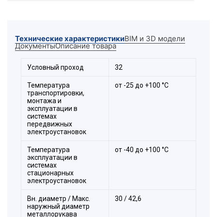
металлического вставыша (оконцевателя),
уплотнительного кольца с одной стороны и
стопорного кольца – цанги с другой. Зажим
Технические характеристики
BIM и 3D модели
металлорукава и трубы происходит за счёт
Документы
Описание товара
накидных гаек.
Условный проход
32
Температура
от -25 до +100 °С
транспортировки,
монтажа и
эксплуатации в
системах
передвижных
электроустановок
Температура
от -40 до +100 °С
эксплуатации в
системах
стационарных
электроустановок
Вн. диаметр / Макс.
30 / 42,6
наружный диаметр
металлорукава