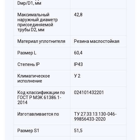
Dмр/D1, мм
Состав комплекта:
Максимальный
42,8
наружный диаметр
1,6 – накидные гайки,
присоединяемой
трубы D2, мм
2 – стопорное кольцо (цанга),
Материал уплотнителя
Резина маслостойкая
3 – корпус,
4 – оконцеватель(вставыш),
Размер L
60,4
5 – уплотнительное резиновое кольцо
Стeпень IP
IP43
Климатическое
У 2
исполнение
Код классификации по
024101432201
ГОСТ Р МЭК 61386.1-
2014
Изготавливается по
ТУ 27.33.13.130-046-
99856433-2020
Размер S1
51,5