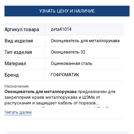
УЗНАТЬ ЦЕНУ И НАЛИЧИЕ
Артикул товара
zeta41014
Вид изделия
Оконцеватель для металлорукава
Тип изделия
Оконцеватель 32
Материал
Оцинкованная сталь
Бренд
ГОФРОМАТИК
Назначение
Оконцеватель для металлорукава
предназначен для
закрепления краев металлорукава и ШЭМа от
распускания и защищает кабель от порезов
металлорукавом. Входит в комплект муфт МТ, МВ,
Также, оконцеватель, может иметь название
втулка
Читать далее
может применяться отдельно.
концевая для металлорукава.