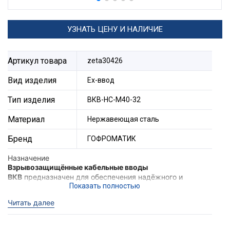
УЗНАТЬ ЦЕНУ И НАЛИЧИЕ
Артикул товара
zeta30426
Вид изделия
Ех-ввод
Тип изделия
ВКВ-НС-М40-32
Материал
Нержавеющая сталь
Бренд
ГОФРОМАТИК
Назначение
Взрывозащищённые кабельные вводы
ВКВ
предназначен для обеспечения надёжного и
безопасного ввода и фиксации
небронированного
кабеля
в корпус электротехнического устройства II
Читать далее
группы в местах (кроме подземных выработок шахт
и их наземных строений), опасных по взрывоопасным
газовым средам.