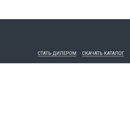
СТАТЬ ДИЛЕРОМ
СКАЧАТЬ КАТАЛОГ
ительная документация
ные инструменты
я импорта товаров
тировщикам
IM-модели
Политика конфиденциальности