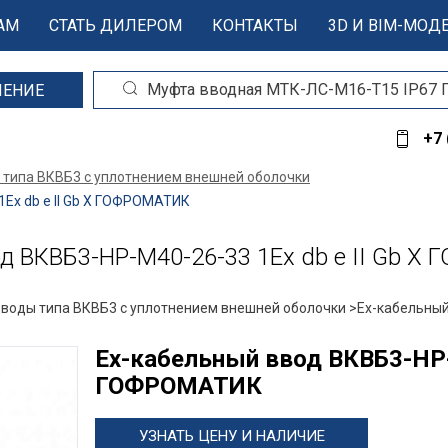
АМ
СТАТЬ ДИЛЕРОМ
КОНТАКТЫ
3D И BIM-МОД
ШЕНИЕ
+7 
 типа ВКВБ3 с уплотнением внешней оболочки
Ex db e II Gb X ГОФРОМАТИК
 ВКВБ3-НР-M40-26-33 1Ex db e II Gb X
вводы типа ВКВБ3 с уплотнением внешней оболочки >
Ех-кабельный
Ех-кабельный ввод ВКВБ3-НР-M
ГОФРОМАТИК
УЗНАТЬ ЦЕНУ И НАЛИЧИЕ