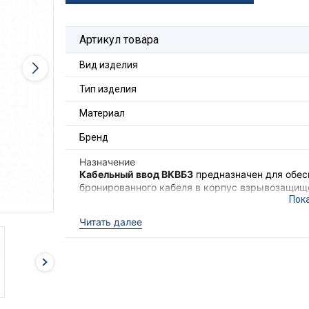
Артикул товара
Вид изделия
Тип изделия
Материал
Бренд
Назначение
Кабельный ввод ВКВБ3
предназначен для обес
бронированного кабеля в корпус взрывозащищё
наружной оболочки кабеля и закрепления брон
металлической брони кабеля и корпуса устройс
Читать далее
группы в местах (кроме подземных выработок 
взрывоопасным газовым средам.
Для фиксации кабельного ввода в корпусе об
гайка ГП2 и прокладка
фторопластовая ПФ (в 
Ex-вводы ВКВБ3
выполняют функцию удержива
уровня взрывозащиты оборудования, функцию г