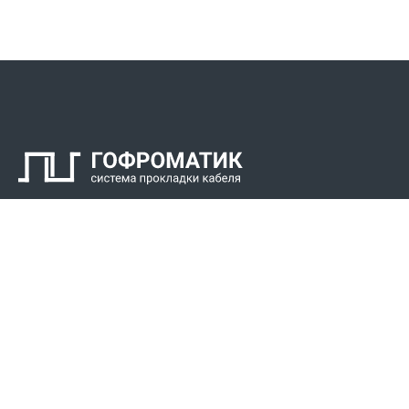
Контакты
СПК Гоф
Прокладка 
Звонки для регионов бесплатно
Прокладка к
+7 (800) 777-34-21
Прокладка 
Москва / Новосибирск, Пн-Пт: с 8:00 до 17:00
+7 (383) 308-72-36
+7 (495) 666-23-38
Реквизиты
Решени