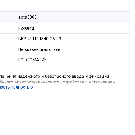
zeta33031
Ех-ввод
ВКВБ3-НР-M40-26-33
Нержавеющая сталь
ГОФРОМАТИК
печения надёжного и безопасного ввода и фиксации
нного электротехнического устройства с уплотнением
и с обеспечением надёжного электрического соединения
тва c металлической оболочкой электрооборудования II
шахт и их наземных строений), опасных по
орудования с безрезьбовым отверстием потребуется
комплект поставки не входит).
ющего устройства, функцию поддержания необходимого
ерметизации оборудования в месте ввода кабеля с