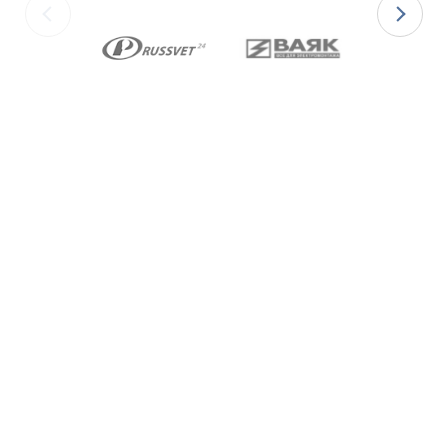
для
Ex-вводов типа ВКВБ2-Н[Х]
–
нержавеющей стали марки 08Х18Н10 по
ГОСТ 5632-2014.
Ex-кабельные вводы типа ВКВ
изготавливаются с уплотнительными
элементами из двух материалов:
для
Ex-вводов типа ВКВБ2-[Х]Р
– из масло-
бензостойкой резины МБС;
для
Ex-вводов типа ВКВБ2-[Х]С
– из
термостойкой силиконовой резины.
Ex-вводы типа ВКВБ2
изготавливаются с
метрической резьбой М по ГОСТ 24705-2004,
с цилиндрической трубной резьбой «G» по
ГОСТ 6357-81 и с конической резьбой К по
ГОСТ 6111-52 В конструкции Ex-вводов типа
ВКВБ2 предусмотрена специальная заглушка
для поддержания необходимого уровня
взрывозащиты и высокой степени защиты IP68
оборудования до момента монтажа кабеля