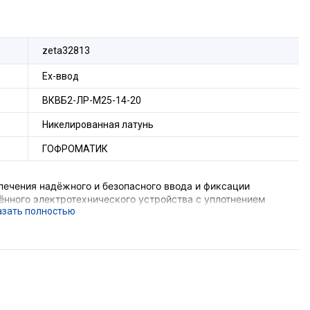
zeta32813
Ех-ввод
ВКВБ2-ЛР-M25-14-20
Никелированная латунь
ГОФРОМАТИК
печения надёжного и безопасного ввода и фиксации
нного электротехнического устройства с уплотнением
репления брони с обеспечением надёжного электрического
уса устройства и металлической оболочки
е подземных выработок шахт и их наземных строений),
орудования с безрезьбовым отверстием потребуется
комплект поставки не входит).
ющего устройства, функцию поддержания необходимого