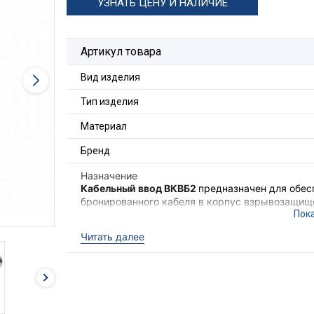
УЗНАТЬ ЦЕНУ И НАЛИЧИЕ
Артикул товара
Вид изделия
Тип изделия
Материал
Бренд
Назначение
Кабельный ввод ВКВБ2
предназначен для обес
бронированного кабеля в корпус взрывозащищё
внутренней и наружной оболочки кабеля и зак
соединения металлической брони кабеля, корп
Читать далее
электрооборудования II группы в местах (кром
опасных по взрывоопасным газовым средам.
Для фиксации кабельного ввода в корпусе об
гайка ГП2 и прокладка фторопластовая ПФ (в 
Ex-вводы ВКВБ2
выполняют функцию удержива