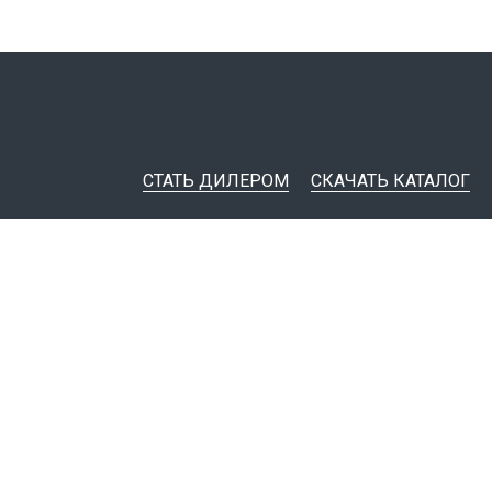
СТАТЬ ДИЛЕРОМ
СКАЧАТЬ КАТАЛОГ
ительная документация
ные инструменты
я импорта товаров
тировщикам
IM-модели
Политика конфиденциальности