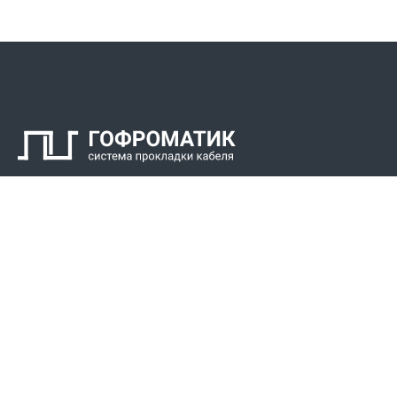
Контакты
СПК Гоф
Прокладка 
Звонки для регионов бесплатно
Прокладка к
+7 (800) 777-34-21
Прокладка 
Москва / Новосибирск, Пн-Пт: с 8:00 до 17:00
+7 (383) 308-72-36
+7 (495) 666-23-38
Реквизиты
Решени
Р/С 40702810307000034219
Для Крайнег