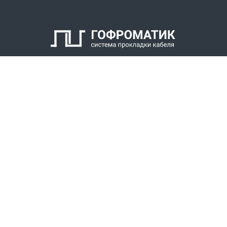
Заглушка
Втулка для фиксации брони
Кольцо для фиксации брони кабеля
Накидная гайка
КАТАЛОГ
СПК ГОФРОМАТИК
РЕШЕНИЯ
СТАТЬ ДИЛЕРОМ
СКАЧАТЬ КАТАЛОГ
Звонки для регионов бесплатно
+7 (800) 777-34-21
Москва / Новосибирск, Пн-Пт: с 8:00 до 17:00