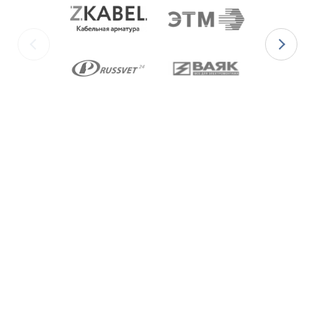
Ex-кабельные вводы типа ВКВ
изготавливаются с уплотнительными
элементами из двух материалов:
для
Ex-вводов типа ВКВБ1-[Х]Р
– из масло-
бензостойкой резины МБС;
для
Ex-вводов типа ВКВБ1-[Х]С
– из
термостойкой силиконовой резины.
Ex-вводы типа ВКВ2
изготавливаются с
метрической резьбой М по ГОСТ 24705-2004,
с цилиндрической трубной резьбой «G» по
ГОСТ 6357-81 и с конической резьбой К по
ГОСТ 6111-52 В конструкции Ex-вводов типа
ВКВБ1 предусмотрена специальная заглушка
для поддержания необходимого уровня
взрывозащиты и высокой степени защиты IP68
оборудования до момента монтажа кабеля
через Ex-ввод.