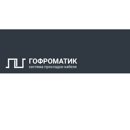
Контакты
СПК Гоф
Прокладка 
Звонки для регионов бесплатно
Прокладка к
+7 (800) 777-34-21
Прокладка 
Москва / Новосибирск, Пн-Пт: с 8:00 до 17:00
+7 (383) 308-72-36
+7 (495) 666-23-38