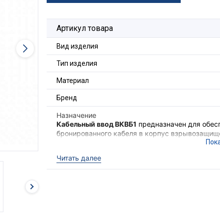
Артикул товара
Вид изделия
Тип изделия
Материал
Бренд
Назначение
Кабельный ввод ВКВБ1
предназначен для обесп
бронированного кабеля в корпус взрывозащищё
внутренней оболочки кабеля и закрепления бр
металлической брони кабеля и корпуса устройс
Читать далее
группы в местах (кроме подземных выработок 
взрывоопасным газовым средам.
Ex-вводы ВКВБ1
выполняют функцию удержива
уровня взрывозащиты оборудования, функцию г
высокой степенью защиты IP68.
Для фиксации кабельного ввода в корпусе об