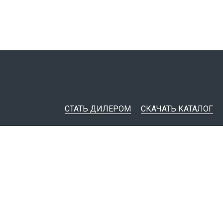
СТАТЬ ДИЛЕРОМ
СКАЧАТЬ КАТАЛОГ
ительная документация
ные инструменты
я импорта товаров
тировщикам
IM-модели