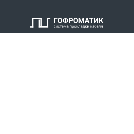
Заглушка
Втулка для фиксации брони
Кольцо для фиксации брони кабеля
Накидная гайка
КАТАЛОГ
СПК ГОФРОМАТИК
РЕШЕНИЯ
СТАТЬ ДИЛЕРОМ
СКАЧАТЬ КАТАЛОГ
Звонки для регионов бесплатно
+7 (800) 777-34-21
Москва / Новосибирск, Пн-Пт: с 8:00 до 17:00