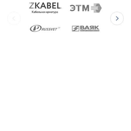
Ex-кабельные вводы типа ВКВ
изготавливаются с уплотнительными
элементами из двух материалов:
для
Ex-вводов типа ВКВБ1-[Х]Р
– из масло-
бензостойкой резины МБС;
для
Ex-вводов типа ВКВБ1-[Х]С
– из
термостойкой силиконовой резины.
Ex-вводы типа ВКВ2
изготавливаются с
метрической резьбой М по ГОСТ 24705-2004,
с цилиндрической трубной резьбой «G» по
ГОСТ 6357-81 и с конической резьбой К по
ГОСТ 6111-52 В конструкции Ex-вводов типа
ВКВБ1 предусмотрена специальная заглушка
для поддержания необходимого уровня
взрывозащиты и высокой степени защиты IP68
оборудования до момента монтажа кабеля
через Ex-ввод.