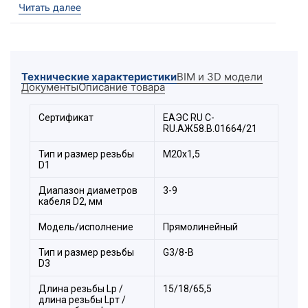
Читать далее
электротехнического устройства, а также
обеспечения надёжного электрического
соединения трубы и металлической оболочки
электрооборудования II группы в местах
(кроме подземных выработок шахт и их
Технические характеристики
BIM и 3D модели
наземных строений), опасных по
Документы
Описание товара
взрывоопасным газовым средам.
Ex-вводы ВКВ2ТВ
выполняют функцию
Сертификат
ЕАЭС RU C-
удерживающего устройства, функцию
RU.АЖ58.В.01664/21
поддержания необходимого уровня
взрывозащиты оборудования, функцию
Тип и размер резьбы
М20х1,5
герметизации оборудования в месте ввода
D1
кабеля с высокой степенью защиты IP68.
Диапазон диаметров
3-9
Для фиксации кабельного ввода в корпусе
кабеля D2, мм
оборудования с безрезьбовым отверстием
потребуется гайка ГП2 и прокладка
Модель/исполнение
Прямолинейный
фторопластовая ПФ (в комплект поставки не
входит).
Тип и размер резьбы
G3/8-В
D3
Ex-вводы типа ВКВ2ТВ
соответствуют
техническому регламенту Таможенного союза
Длина резьбы Lp /
15/18/65,5
ТР ТС 012/2011 "О безопасности оборудования
длина резьбы Lpт /
для работы во взрывоопасных средах" и