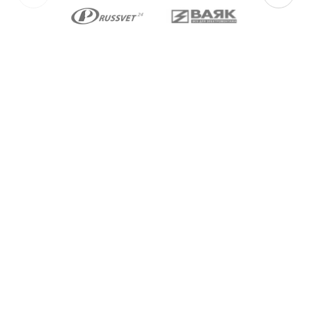
изготавливаются с уплотнительными
элементами из двух материалов:
для
Ex-вводов типа ВКВ2ТВ-[Х]Р
– из масло-
бензостойкой резины МБС;
для
Ex-вводов типа ВКВ2ТВ-[Х]С
– из
термостойкой силиконовой резины.
Ex-вводы типа ВКВ2ТВ
изготавливаются с
метрической резьбой М по ГОСТ 24705-2004,
с цилиндрической трубной резьбой «G» по
ГОСТ 6357-81 и с конической резьбой К по
ГОСТ 6111-52 В конструкции Ex-вводов типа
ВКВ2ТВ предусмотрена специальная заглушка
для поддержания необходимого уровня
взрывозащиты и высокой степени защиты IP68
оборудования до момента монтажа кабеля
через Ex-ввод.