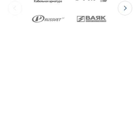
изготавливаются с уплотнительными
элементами из двух материалов:
для
Ex-вводов типа ВКВ2ТН-[Х]Р
– из
масло-бензостойкой резины МБС;
для
Ex-вводов типа ВКВ2ТН-[Х]С
– из
термостойкой силиконовой резины.
Ex-вводы типа ВКВ2ТН
изготавливаются с
метрической резьбой М по ГОСТ 24705-2004,
с цилиндрической трубной резьбой «G» по
ГОСТ 6357-81 и с конической резьбой К по
ГОСТ 6111-52 В конструкции Ex-вводов типа
ВКВ2ТН предусмотрена специальная заглушка
для поддержания необходимого уровня
взрывозащиты и высокой степени защиты IP68
оборудования до момента монтажа кабеля
через Ex-ввод.