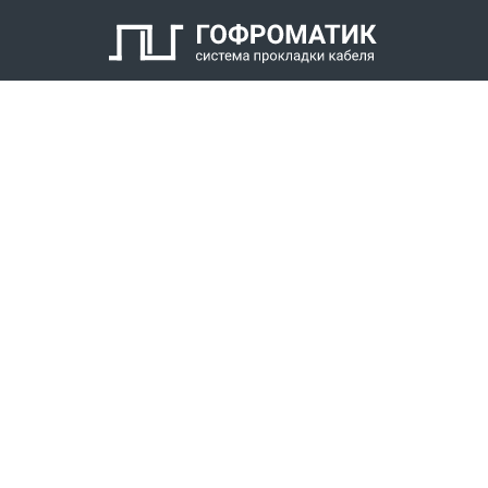
Кабельный уплотнитель
Заглушка
Антифрикционное кольцо
Нажимной штуцер с наружной резьбой
КАТАЛОГ
СПК ГОФРОМАТИК
РЕШЕНИЯ
СТАТЬ ДИЛЕРОМ
СКАЧАТЬ КАТАЛОГ
Звонки для регионов бесплатно
+7 (800) 777-34-21
Москва / Новосибирск, Пн-Пт: с 8:00 до 17:00
+7 (383) 308-72-36
+7 (495) 666-23-38