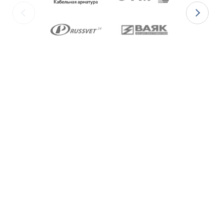
изготавливаются с уплотнительными
элементами из двух материалов:
для
Ex-вводов типа ВКВ2ТН-[Х]Р
– из
масло-бензостойкой резины МБС;
для
Ex-вводов типа ВКВ2ТН-[Х]С
– из
термостойкой силиконовой резины.
Ex-вводы типа ВКВ2ТН
изготавливаются с
метрической резьбой М по ГОСТ 24705-2004,
с цилиндрической трубной резьбой «G» по
ГОСТ 6357-81 и с конической резьбой К по
ГОСТ 6111-52 В конструкции Ex-вводов типа
ВКВ2ТН предусмотрена специальная заглушка
для поддержания необходимого уровня
взрывозащиты и высокой степени защиты IP68
оборудования до момента монтажа кабеля
через Ex-ввод.