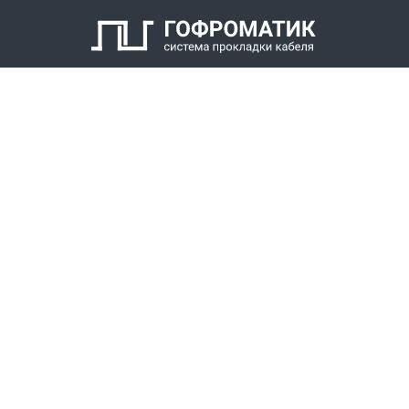
Кабельный уплотнитель
Заглушка
Антифрикционное кольцо
Нажимной штуцер с наружной резьбой
КАТАЛОГ
СПК ГОФРОМАТИК
РЕШЕНИЯ
СТАТЬ ДИЛЕРОМ
СКАЧАТЬ КАТАЛОГ
Звонки для регионов бесплатно
+7 (800) 777-34-21
Москва / Новосибирск, Пн-Пт: с 8:00 до 17:00
+7 (383) 308-72-36
+7 (495) 666-23-38