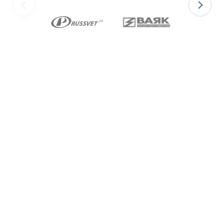
изготавливаются с уплотнительными
элементами из двух материалов:
для
Ex-вводов типа ВКВ2ТН-[Х]Р
– из
масло-бензостойкой резины МБС;
для
Ex-вводов типа ВКВ2ТН-[Х]С
– из
термостойкой силиконовой резины.
Ex-вводы типа ВКВ2ТН
изготавливаются с
метрической резьбой М по ГОСТ 24705-2004,
с цилиндрической трубной резьбой «G» по
ГОСТ 6357-81 и с конической резьбой К по
ГОСТ 6111-52 В конструкции Ex-вводов типа
ВКВ2ТН предусмотрена специальная заглушка
для поддержания необходимого уровня
взрывозащиты и высокой степени защиты IP68
оборудования до момента монтажа кабеля
через Ex-ввод.