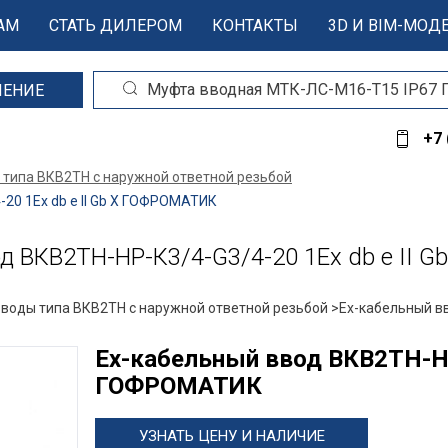
АМ
СТАТЬ ДИЛЕРОМ
КОНТАКТЫ
3D И BIM-МОД
ШЕНИЕ
+7 
 типа ВКВ2ТН с наружной ответной резьбой
0 1Ex db e II Gb X ГОФРОМАТИК
 ВКВ2ТН-НР-К3/4-G3/4-20 1Ex db e II 
вводы типа ВКВ2ТН с наружной ответной резьбой >
Ех-кабельный в
Ех-кабельный ввод ВКВ2ТН-НР-
ГОФРОМАТИК
УЗНАТЬ ЦЕНУ И НАЛИЧИЕ