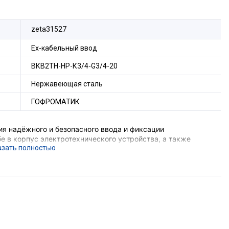
zeta31527
Ех-кабельный ввод
ВКВ2ТН-НР-К3/4-G3/4-20
Нержавеющая сталь
ГОФРОМАТИК
я надёжного и безопасного ввода и фиксации
е в корпус электротехнического устройства, а также
ения трубы и металлической оболочки
е подземных выработок шахт и их наземных строений),
ающего устройства, функцию поддержания
ния, функцию герметизации оборудования в месте ввода
орудования с безрезьбовым отверстием потребуется
комплект поставки не входит).