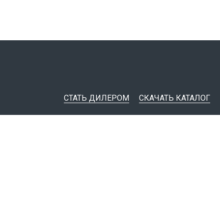
СТАТЬ ДИЛЕРОМ
СКАЧАТЬ КАТАЛОГ
ительная документация
ные инструменты
я импорта товаров
тировщикам
IM-модели