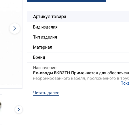
Артикул товара
Вид изделия
Тип изделия
Материал
Бренд
Назначение
Ex-вводы ВКВ2ТН
Применяется для обеспечени
небронированного кабеля, проложенного в труб
обеспечения надёжного электрического соедин
электрооборудования II группы в местах (кром
Читать далее
опасных по взрывоопасным газовым средам.
Ex-вводы ВКВ2ТН
выполняют функцию удержив
необходимого уровня взрывозащиты оборудова
кабеля с высокой степенью защиты IP68.
Для фиксации кабельного ввода в корпусе об
гайка ГП2 и прокладка фторопластовая ПФ (в 