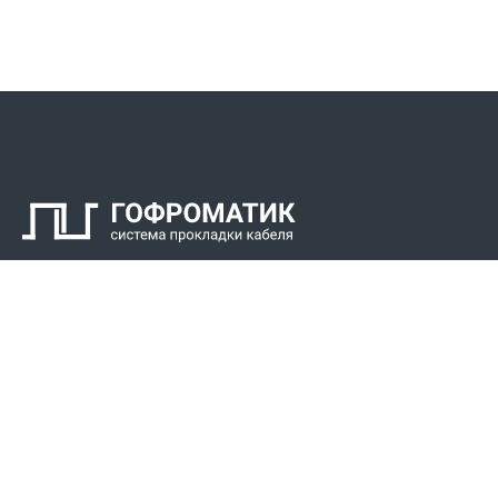
Контакты
СПК Гоф
Прокладка 
Звонки для регионов бесплатно
Прокладка к
+7 (800) 777-34-21
Прокладка 
Москва / Новосибирск, Пн-Пт: с 8:00 до 17:00
+7 (383) 308-72-36
+7 (495) 666-23-38