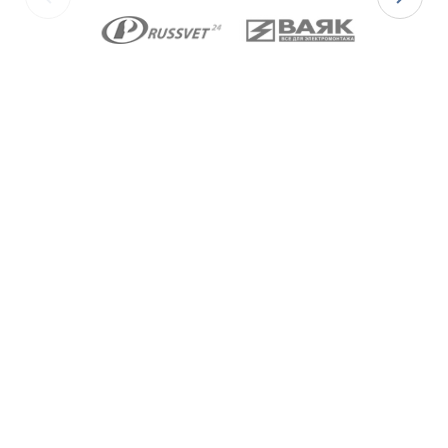
Ex-вводы типа ВКВ2ТН
изготавливаются с
метрической резьбой М по ГОСТ 24705-2004, с
цилиндрической трубной резьбой «G» по ГОСТ 6357-
81 и с конической резьбой К по ГОСТ 6111-52 В
конструкции Ex-вводов типа ВКВ2ТН предусмотрена
специальная заглушка для поддержания
необходимого уровня взрывозащиты и высокой
степени защиты IP68 оборудования до момента
монтажа кабеля через Ex-ввод.