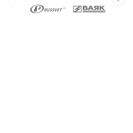
Ex-вводы типа ВКВ2ТН
изготавливаются с
метрической резьбой М по ГОСТ 24705-2004, с
цилиндрической трубной резьбой «G» по ГОСТ 6357-
81 и с конической резьбой К по ГОСТ 6111-52 В
конструкции Ex-вводов типа ВКВ2ТН предусмотрена
специальная заглушка для поддержания
необходимого уровня взрывозащиты и высокой
степени защиты IP68 оборудования до момента
монтажа кабеля через Ex-ввод.