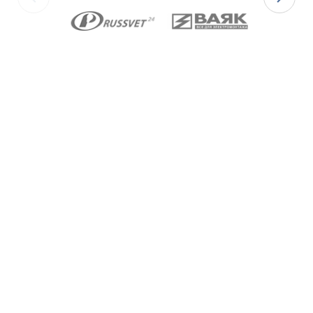
Ex-вводы типа ВКВ2ТН
изготавливаются с
метрической резьбой М по ГОСТ 24705-2004, с
цилиндрической трубной резьбой «G» по ГОСТ 6357-
81 и с конической резьбой К по ГОСТ 6111-52 В
конструкции Ex-вводов типа ВКВ2ТН предусмотрена
специальная заглушка для поддержания
необходимого уровня взрывозащиты и высокой
степени защиты IP68 оборудования до момента
монтажа кабеля через Ex-ввод.