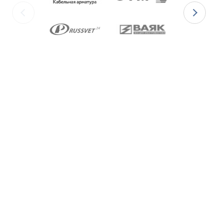
изготавливаются с уплотнительными
элементами из двух материалов:
для
Ex-вводов типа ВКВ2ТН-[Х]Р
– из
масло-бензостойкой резины МБС;
для
Ex-вводов типа ВКВ2ТН-[Х]С
– из
термостойкой силиконовой резины.
Ex-вводы типа ВКВ2ТН
изготавливаются с
метрической резьбой М по ГОСТ 24705-2004,
с цилиндрической трубной резьбой «G» по
ГОСТ 6357-81 и с конической резьбой К по
ГОСТ 6111-52 В конструкции Ex-вводов типа
ВКВ2ТН предусмотрена специальная заглушка
для поддержания необходимого уровня
взрывозащиты и высокой степени защиты IP68
оборудования до момента монтажа кабеля
через Ex-ввод.