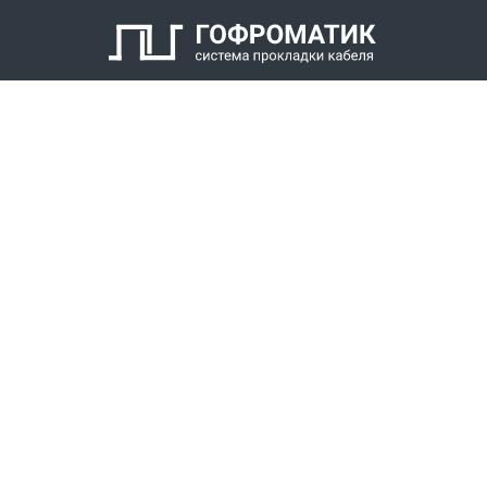
Кабельный уплотнитель
Заглушка
Антифрикционное кольцо
Нажимной штуцер с наружной резьбой
КАТАЛОГ
СПК ГОФРОМАТИК
РЕШЕНИЯ
СТАТЬ ДИЛЕРОМ
СКАЧАТЬ КАТАЛОГ
Звонки для регионов бесплатно
+7 (800) 777-34-21
Москва / Новосибирск, Пн-Пт: с 8:00 до 17:00
+7 (383) 308-72-36
+7 (495) 666-23-38