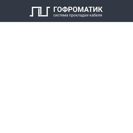
Кабельный уплотнитель
Заглушка
Антифрикционное кольцо
Нажимной штуцер с наружной резьбой
КАТАЛОГ
СПК ГОФРОМАТИК
РЕШЕНИЯ
СТАТЬ ДИЛЕРОМ
СКАЧАТЬ КАТАЛОГ
Звонки для регионов бесплатно
+7 (800) 777-34-21
Москва / Новосибирск, Пн-Пт: с 8:00 до 17:00
+7 (383) 308-72-36
+7 (495) 666-23-38