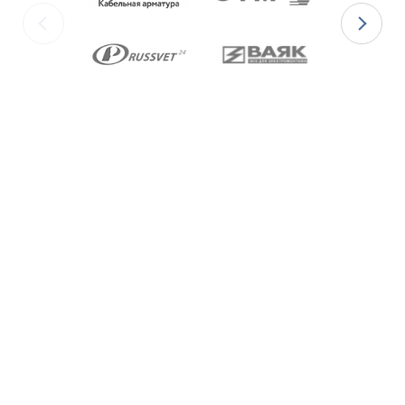
изготавливаются с уплотнительными
элементами из двух материалов:
для
Ex-вводов типа ВКВ2ТН-[Х]Р
– из
масло-бензостойкой резины МБС;
для
Ex-вводов типа ВКВ2ТН-[Х]С
– из
термостойкой силиконовой резины.
Ex-вводы типа ВКВ2ТН
изготавливаются с
метрической резьбой М по ГОСТ 24705-2004,
с цилиндрической трубной резьбой «G» по
ГОСТ 6357-81 и с конической резьбой К по
ГОСТ 6111-52 В конструкции Ex-вводов типа
ВКВ2ТН предусмотрена специальная заглушка
для поддержания необходимого уровня
взрывозащиты и высокой степени защиты IP68
оборудования до момента монтажа кабеля
через Ex-ввод.