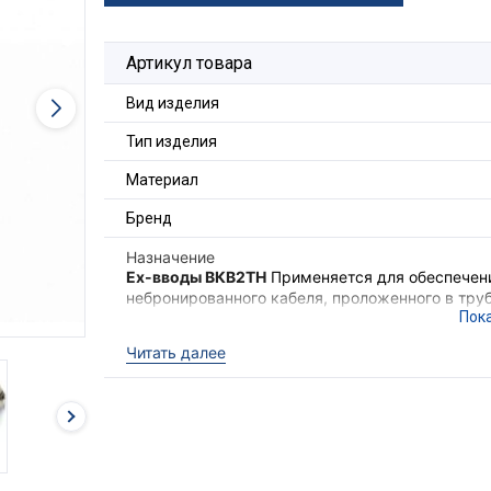
Артикул товара
Вид изделия
Тип изделия
Материал
Бренд
Назначение
Ex-вводы ВКВ2ТН
Применяется для обеспечени
небронированного кабеля, проложенного в труб
обеспечения надёжного электрического соедин
электрооборудования II группы в местах (кром
Читать далее
опасных по взрывоопасным газовым средам.
Ex-вводы ВКВ2ТН
выполняют функцию удержив
необходимого уровня взрывозащиты оборудова
кабеля с высокой степенью защиты IP68.
Для фиксации кабельного ввода в корпусе об
гайка ГП2 и прокладка фторопластовая ПФ (в 