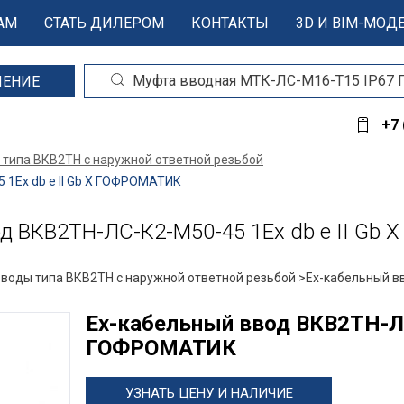
АМ
СТАТЬ ДИЛЕРОМ
КОНТАКТЫ
3D И BIM-МОД
ШЕНИЕ
+7 
 типа ВКВ2ТН с наружной ответной резьбой
1Ex db e II Gb X ГОФРОМАТИК
 ВКВ2ТН-ЛС-К2-М50-45 1Ex db e II Gb
вводы типа ВКВ2ТН с наружной ответной резьбой >
Ех-кабельный в
Ех-кабельный ввод ВКВ2ТН-ЛС-
ГОФРОМАТИК
УЗНАТЬ ЦЕНУ И НАЛИЧИЕ