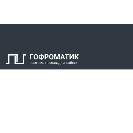
Контакты
СПК Гоф
Прокладка 
Звонки для регионов бесплатно
Прокладка к
+7 (800) 777-34-21
Прокладка 
Москва / Новосибирск, Пн-Пт: с 8:00 до 17:00
+7 (383) 308-72-36
+7 (495) 666-23-38