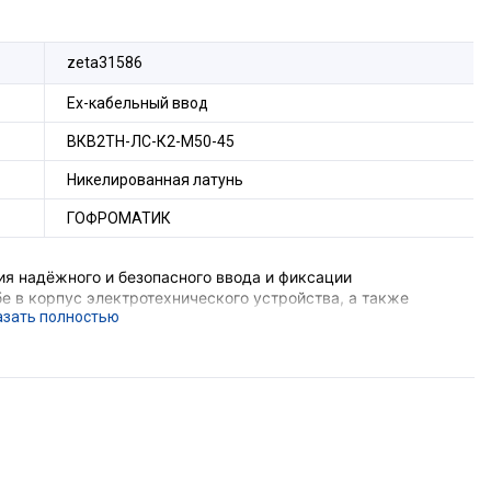
zeta31586
Ех-кабельный ввод
ВКВ2ТН-ЛС-К2-М50-45
Никелированная латунь
ГОФРОМАТИК
я надёжного и безопасного ввода и фиксации
е в корпус электротехнического устройства, а также
ения трубы и металлической оболочки
е подземных выработок шахт и их наземных строений),
ающего устройства, функцию поддержания
ния, функцию герметизации оборудования в месте ввода
орудования с безрезьбовым отверстием потребуется
комплект поставки не входит).