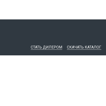
СТАТЬ ДИЛЕРОМ
СКАЧАТЬ КАТАЛОГ
ительная документация
ные инструменты
я импорта товаров
тировщикам
IM-модели