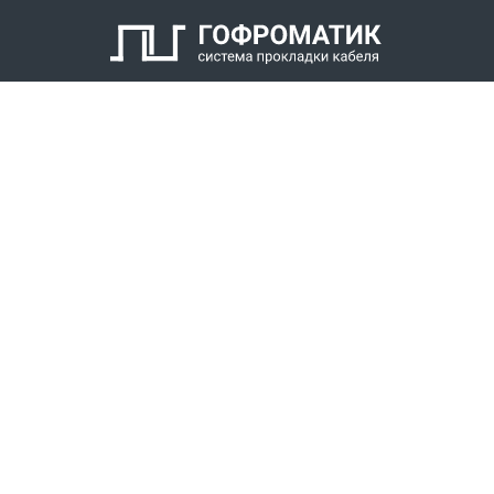
Кабельный уплотнитель
Заглушка
Антифрикционное кольцо
Нажимной штуцер с наружной резьбой
КАТАЛОГ
СПК ГОФРОМАТИК
РЕШЕНИЯ
СТАТЬ ДИЛЕРОМ
СКАЧАТЬ КАТАЛОГ
Звонки для регионов бесплатно
+7 (800) 777-34-21
Москва / Новосибирск, Пн-Пт: с 8:00 до 17:00
+7 (383) 308-72-36
+7 (495) 666-23-38