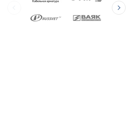
изготавливаются с уплотнительными
элементами из двух материалов:
для
Ex-вводов типа ВКВ2ТН-[Х]Р
– из
масло-бензостойкой резины МБС;
для
Ex-вводов типа ВКВ2ТН-[Х]С
– из
термостойкой силиконовой резины.
Ex-вводы типа ВКВ2ТН
изготавливаются с
метрической резьбой М по ГОСТ 24705-2004,
с цилиндрической трубной резьбой «G» по
ГОСТ 6357-81 и с конической резьбой К по
ГОСТ 6111-52 В конструкции Ex-вводов типа
ВКВ2ТН предусмотрена специальная заглушка
для поддержания необходимого уровня
взрывозащиты и высокой степени защиты IP68
оборудования до момента монтажа кабеля
через Ex-ввод.