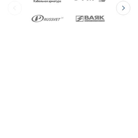
изготавливаются с уплотнительными
элементами из двух материалов:
для
Ex-вводов типа ВКВ2ТН-[Х]Р
– из
масло-бензостойкой резины МБС;
для
Ex-вводов типа ВКВ2ТН-[Х]С
– из
термостойкой силиконовой резины.
Ex-вводы типа ВКВ2ТН
изготавливаются с
метрической резьбой М по ГОСТ 24705-2004,
с цилиндрической трубной резьбой «G» по
ГОСТ 6357-81 и с конической резьбой К по
ГОСТ 6111-52 В конструкции Ex-вводов типа
ВКВ2ТН предусмотрена специальная заглушка
для поддержания необходимого уровня
взрывозащиты и высокой степени защиты IP68
оборудования до момента монтажа кабеля
через Ex-ввод.