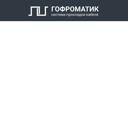
Кабельный уплотнитель
Заглушка
Антифрикционное кольцо
Нажимной штуцер с наружной резьбой
КАТАЛОГ
СПК ГОФРОМАТИК
РЕШЕНИЯ
СТАТЬ ДИЛЕРОМ
СКАЧАТЬ КАТАЛОГ
Звонки для регионов бесплатно
+7 (800) 777-34-21
Москва / Новосибирск, Пн-Пт: с 8:00 до 17:00
+7 (383) 308-72-36
+7 (495) 666-23-38